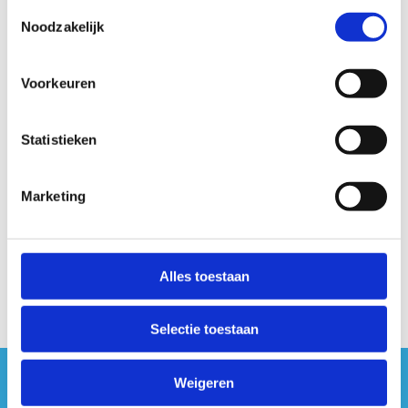
Toestemmingsselectie
Noodzakelijk
Voorkeuren
Meer info over Ninja Warrior met
jouw school?
Statistieken
+32 14 85 95 10
Stuur een bericht
Marketing
Alles toestaan
Selectie toestaan
Weigeren
#sportersbelevenmeer