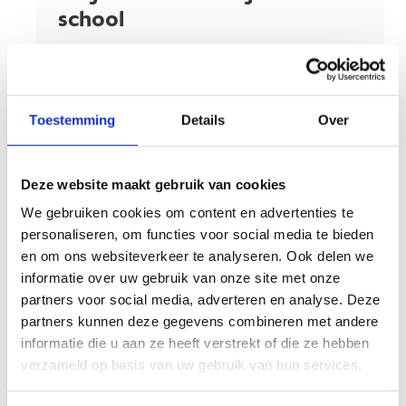
school
Herentals beschikt sindskort over een gloednieuw
Ninja Warrior-parcours. Een unieke activiteit die
je perfect met je klas of school kan komen
Toestemming
Details
Over
uitproberen!
In het
schooltarief (€5/leerling/uur)
zit alles
inbegrepen: toegang tot het Ninja Warrior-
Deze website maakt gebruik van cookies
parcours én begeleiding door een échte Ninja-
We gebruiken cookies om content en advertenties te
lesgever. Let op, het Ninja Warrior-parcours is er
personaliseren, om functies voor social media te bieden
voor kinderen vanaf het 4e leerjaar.
en om ons websiteverkeer te analyseren. Ook delen we
informatie over uw gebruik van onze site met onze
Begeleidende leerkrachten klauteren gratis mee: 1
partners voor social media, adverteren en analyse. Deze
gratis begeleider op 15 lln.
partners kunnen deze gegevens combineren met andere
Extra begeleiders betalen het schooltarief.
informatie die u aan ze heeft verstrekt of die ze hebben
verzameld op basis van uw gebruik van hun services.
Vraag je Ninja Warrior-moment met je school
aan