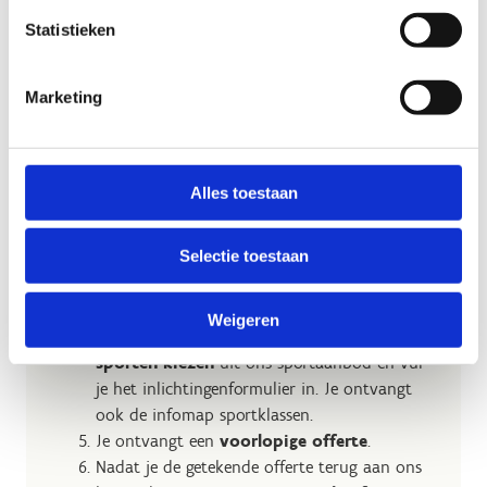
Statistieken
De stappen naar jouw
Marketing
sportklas
Vul het
formulier
in. (Max 5 schooljaren
Alles toestaan
vooraf, dus t.e.m. 2029-2030)
Je krijgt onmiddellijk een automatische
Selectie toestaan
ontvangstbevesting
per mail.
Je ontvangt een
reservatiebevestiging
per
mail. Je reservatie ligt nu vast.
Weigeren
Ongeveer 1 jaar voor je sportklas kan je
je
sporten kiezen
uit ons sportaanbod en vul
je het inlichtingenformulier in. Je ontvangt
ook de infomap sportklassen.
Je ontvangt een
voorlopige offerte
.
Nadat je de getekende offerte terug aan ons