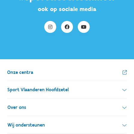
ook op sociale media
Onze centra
Sport Vlaanderen Hoofdzetel
Simon Bolivarlaan 17
Over ons
1000 Brussel
Wie zijn we, wat doen we
Wij ondersteunen
Ondernemingsnummer: BE 0248.142.826