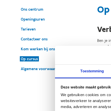
Op
Ons centrum
Openingsuren
Ver
Tarieven
Contacteer ons
Ben je i
maandag
Kom werken bij ons
In 2026
Op cursus
De VTS-c
Algemene voorwaarden
Toestemming
De plaat
Inschrij
Deze website maakt gebruik
We gebruiken cookies om cont
websiteverkeer te analyseren
media, adverteren en analys