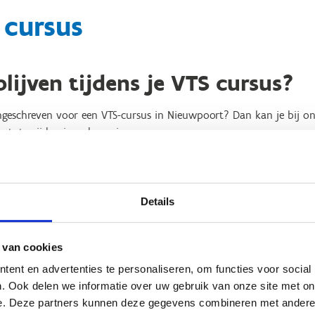
 cursus
blijven tijdens je VTS cursus?
ngeschreven voor een VTS-cursus in Nieuwpoort? Dan kan je bij ons v
 tot vrijdag in vol pension.
 heeft de VTS-cursus zwaardboten plaats van 13/04 tot 17/04 en 
ursus Windsurfen heeft plaats van 13/04 tot 17/04.
Details
sen zijn beperkt, dus snel reserveren is de boodschap.
ven kan vanaf 1 februari.
 van cookies
ent en advertenties te personaliseren, om functies voor social
. Ook delen we informatie over uw gebruik van onze site met on
Reserveer je verblijf
e. Deze partners kunnen deze gegevens combineren met andere i