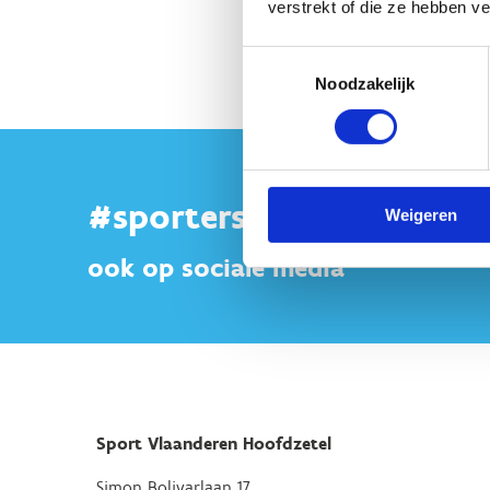
verstrekt of die ze hebben v
Toestemmingsselectie
Noodzakelijk
#sportersbelevenmeer
Weigeren
ook op sociale media
Sport Vlaanderen Hoofdzetel
Simon Bolivarlaan 17