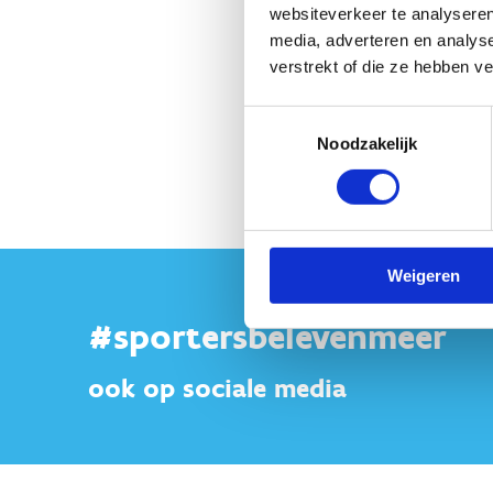
Dopingmisbruik
websiteverkeer te analyseren
media, adverteren en analys
verstrekt of die ze hebben v
Toestemmingsselectie
Noodzakelijk
Weigeren
#sportersbelevenmeer
ook op sociale media