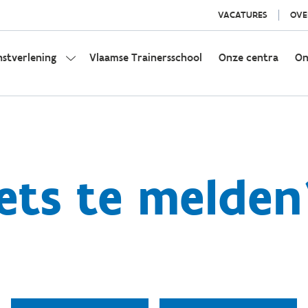
VACATURES
OVE
nstverlening
Vlaamse Trainersschool
Onze centra
On
Iets te melden