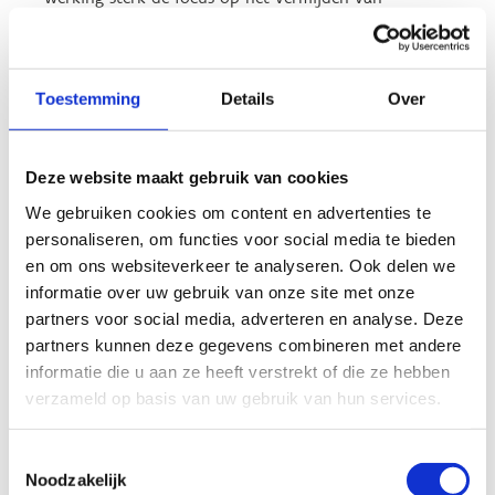
grensoverschrijdend gedrag, en reiken we oplossingen
aan voor ethische dilemma’s.
Bij de aanspreekpersoon integriteit kunnen cursisten,
Toestemming
Details
Over
docenten, cursusverantwoordelijken, stagebegeleiders of
andere betrokkenen bij een VTS-cursusorganisatie
terecht met een vraag of voor advies of doorverwijzing
Deze website maakt gebruik van cookies
betreffende een vermoeden of klacht over
We gebruiken cookies om content en advertenties te
grensoverschrijdend gedrag.
personaliseren, om functies voor social media te bieden
en om ons websiteverkeer te analyseren. Ook delen we
Wil je grensoverschrijdend gedrag binnen een VTS-
informatie over uw gebruik van onze site met onze
cursusorganisatie melden, dan kan je dit ook via
partners voor social media, adverteren en analyse. Deze
onderstaand formulier. Je kan er aangeven of we je
partners kunnen deze gegevens combineren met andere
telefonisch of per mail mogen contacteren.
informatie die u aan ze heeft verstrekt of die ze hebben
Meldingsformulier grensoverschrijdend gedrag
verzameld op basis van uw gebruik van hun services.
Toestemmingsselectie
Noodzakelijk