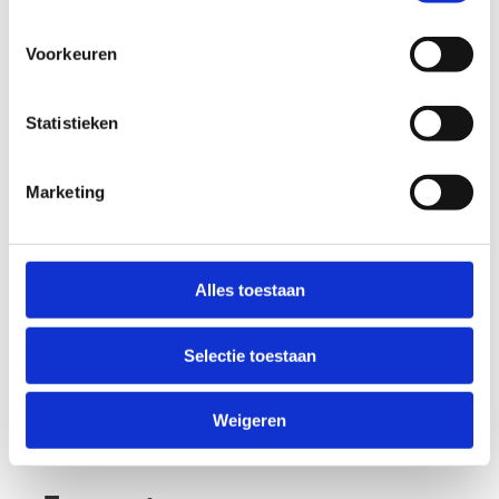
Ann Lavens
Vlaamse Trainersschool
Voorkeuren
+32 2 209 46 68
Stuur een bericht
Statistieken
Marketing
Joeri Callaert
Vlaamse Trainersschool
+32 2 209 46 54
Alles toestaan
Stuur een bericht
Selectie toestaan
Meer informatie over integriteit binnen VTS
Weigeren