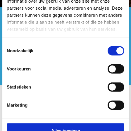
informatie over uw gebruik van onze site met onze
partners voor social media, adverteren en analyse. Deze
partners kunnen deze gegevens combineren met andere
#sportersbelevenmeer
informatie die u aan ze heeft verstrekt of die ze hebben
verzameld op basis van uw gebruik van hun services.
ook op sociale media
Toestemmingsselectie
Noodzakelijk
Voorkeuren
Statistieken
Onze centra
Marketing
Sport Vlaanderen Hoofdzetel
Simon Bolivarlaan 17
Alles toestaan