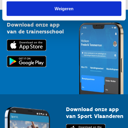
Onze nieuwsbrieven
1210 Brussel
G-sport
Weigeren
Vlaamse Trainersschool
Sportclubs
Kennisplatform
Download onze app
Bedrijven
van de trainersschool
Downloads
Trainers en begeleiders
Voor de pers
Scholen
Topsporters
Organisatoren van sportevenementen
Download onze app
van Sport Vlaanderen