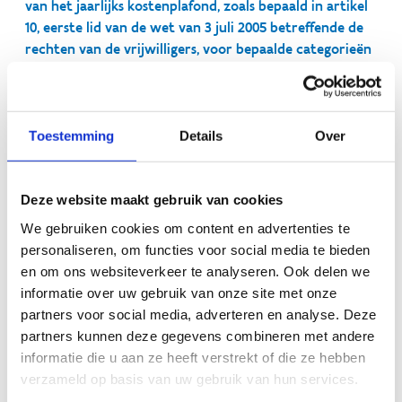
van het jaarlijks kostenplafond, zoals bepaald in artikel
10, eerste lid van de wet van 3 juli 2005 betreffende de
rechten van de vrijwilligers, voor bepaalde categorieën
van vrijwilligers
Vlaanderen vrijwilligt - wetgeving
Toestemming
Details
Over
Deze website maakt gebruik van cookies
Onderwijs
We gebruiken cookies om content en advertenties te
personaliseren, om functies voor social media te bieden
Decreet van 3 april 2009 houdende de toekenning van
en om ons websiteverkeer te analyseren. Ook delen we
subsidies voor de uitbouw, de coördinatie en de
informatie over uw gebruik van onze site met onze
promotie van het sportaanbod van de
partners voor social media, adverteren en analyse. Deze
studentensportvoorzieningen van de Vlaamse
partners kunnen deze gegevens combineren met andere
universiteiten en hogescholen en de erkenning en
informatie die u aan ze heeft verstrekt of die ze hebben
subsidiëring van een Vlaamse overkoepelende
verzameld op basis van uw gebruik van hun services.
studentensportorganisatie