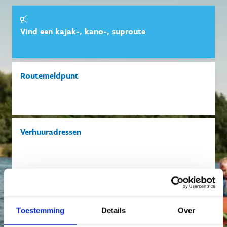
Vind een kajak-, kano-, suproute
Routemeldpunt
Verhuuradressen
Vind een kano-, kajak- of supclub
Toestemming
Details
Over