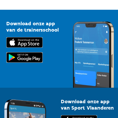
Mountainbikeroutes
Onze nieuwsbrieven
1210 Brussel
G-sport
Vlaamse Trainersschool
Sportclubs
Kennisplatform
Download onze app
Bedrijven
van de trainersschool
Downloads
Trainers en begeleiders
Voor de pers
Scholen
Topsporters
Organisatoren van sportevenementen
Download onze app
van Sport Vlaanderen