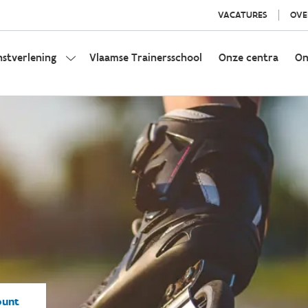
VACATURES
OVE
nstverlening
Vlaamse Trainersschool
Onze centra
On
punt