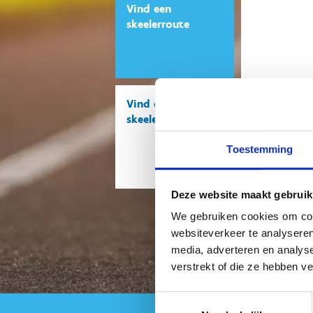
Vind een
skeelerroute
Vind een
SKATE
skeelerclub
Vlaanderen:
officiële pa
Toestemming
Deze website maakt gebruik
We gebruiken cookies om cont
websiteverkeer te analyseren
media, adverteren en analys
verstrekt of die ze hebben v
Toestemmingsselectie