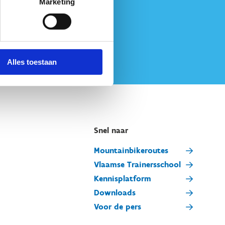
Marketing
Alles toestaan
Snel naar
Mountainbikeroutes
Vlaamse Trainersschool
Kennisplatform
Downloads
Voor de pers