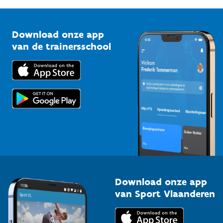
G-sport
Vlaamse Trainersschool
Sportclubs
Kennisplatform
Download onze app
Bedrijven
van de trainersschool
Downloads
Trainers en begeleiders
Voor de pers
Scholen
Topsporters
Organisatoren van sportevenementen
Download onze app
van Sport Vlaanderen