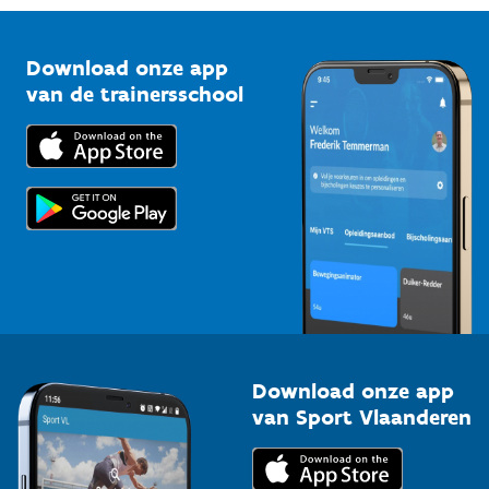
Vlaamse Trainersschool
Sportclubs
Kennisplatform
Download onze app
Bedrijven
van de trainersschool
Downloads
Trainers en begeleiders
Voor de pers
Scholen
Topsporters
Organisatoren van sportevenementen
Download onze app
van Sport Vlaanderen