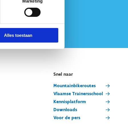
Marketing
Alles toestaan
Snel naar
Mountainbikeroutes
Vlaamse Trainersschool
Kennisplatform
Downloads
Voor de pers