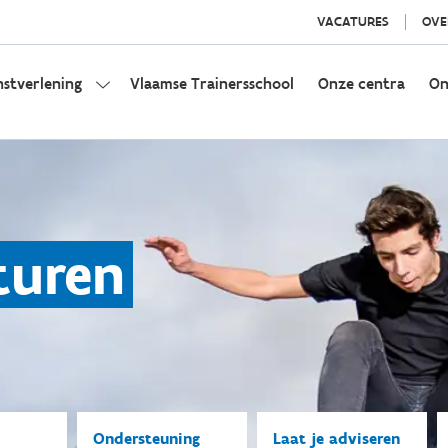
VACATURES
OVE
nstverlening
Vlaamse Trainersschool
Onze centra
On
turen
Ondersteuning
Laat je adviseren