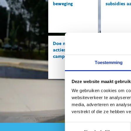
beweging
subsidies a
Doe mee met onze
Maak je
acties en
sportinfras
campagnes
toegankelij
Toestemming
Deze website maakt gebruik
We gebruiken cookies om cont
websiteverkeer te analyseren
media, adverteren en analys
verstrekt of die ze hebben v
Toestemmingsselectie