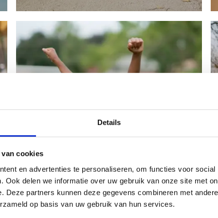
Details
Breng je sportclub naar
 van cookies
school
ent en advertenties te personaliseren, om functies voor social
. Ook delen we informatie over uw gebruik van onze site met on
In september gaan alle leerlingen één dag in de
e. Deze partners kunnen deze gegevens combineren met andere i
outfit van hun sport(club) naar school.
erzameld op basis van uw gebruik van hun services.