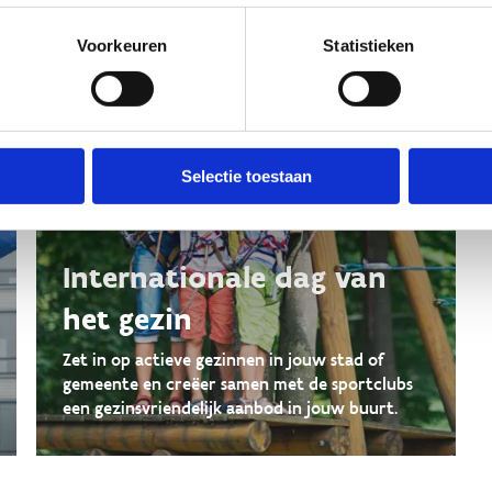
Voorkeuren
Statistieken
Selectie toestaan
Internationale dag van
het gezin
Zet in op actieve gezinnen in jouw stad of
gemeente en creëer samen met de sportclubs
een gezinsvriendelijk aanbod in jouw buurt.