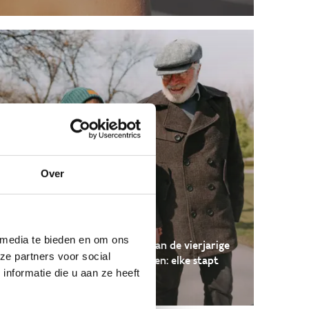
Over
10.000 stappen
 media te bieden en om ons
Doe met jouw gemeente mee aan de vierjarige
ze partners voor social
beweegcampagne ’10.000 stappen: elke stapt
nformatie die u aan ze heeft
telt!’.