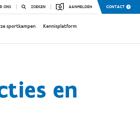
R ONS
ZOEKEN
AANMELDEN
CONTACT
ze sportkampen
Kennisplatform
ties en