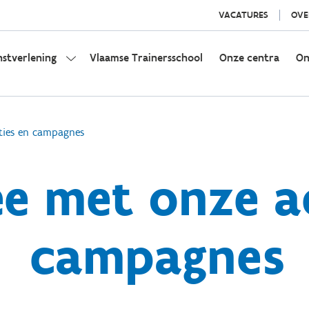
VACATURES
OVE
nstverlening
Vlaamse Trainersschool
Onze centra
On
ties en campagnes
e met onze ac
campagnes