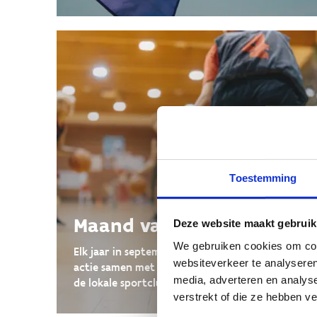
Toestemming
Maand van de sportclub
Deze website maakt gebruik
We gebruiken cookies om cont
Elk jaar in september organiseren we deze
websiteverkeer te analyseren
actie samen met de gemeenten en zetten we
media, adverteren en analys
de lokale sportclubs in de kijker.
verstrekt of die ze hebben v