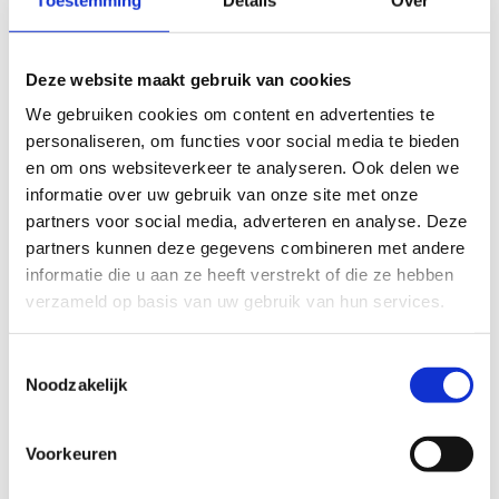
24 SEP.
Deze website maakt gebruik van cookies
Breng je sportclub naar school
We gebruiken cookies om content en advertenties te
personaliseren, om functies voor social media te bieden
Elk jaar mogen leerlingen de vierde woensdag in
en om ons websiteverkeer te analyseren. Ook delen we
september in hun sportoutfit naar school.
informatie over uw gebruik van onze site met onze
partners voor social media, adverteren en analyse. Deze
partners kunnen deze gegevens combineren met andere
informatie die u aan ze heeft verstrekt of die ze hebben
verzameld op basis van uw gebruik van hun services.
Toestemmingsselectie
1 SEP. - 30 SEP.
Noodzakelijk
Maand van de Sportclub
Voorkeuren