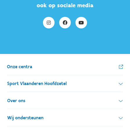
ook op sociale media
Onze centra
Sport Vlaanderen Hoofdzetel
Simon Bolivarlaan 17
Over ons
1000 Brussel
Wie zijn we, wat doen we
Wij ondersteunen
Ondernemingsnummer: BE 0248.142.826
Onze centra