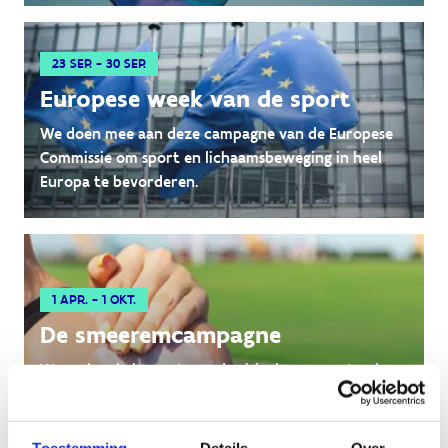
23 SEP. - 30 SEP.
Europese week van de sport
We doen mee aan deze campagne van de Europese
Commissie om sport en lichaamsbeweging in heel
Europa te bevorderen.
1 APR. - 1 OKT.
De smeeremcampagne
We maken je bewust van de risico's van sporten in
de zon en geven tips over hoe je je beschermt.
Toestemming
Details
Over