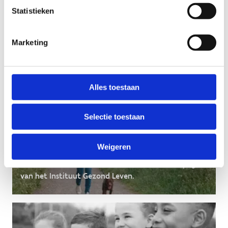
8 JUL. - 13 AUG.
Statistieken
De Sportzomer
Marketing
Tijdens de zomermaanden kan je aan de Belgische
kust gratis kennismaken met een uitgebreid
sportaanbod voor jong en oud.
Alles toestaan
Selectie toestaan
10.000 stappen
Weigeren
We zetten mee onze schouders onder de campagne
van het Instituut Gezond Leven.