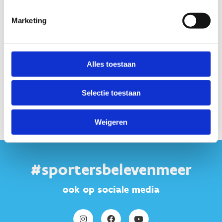
2021: stappensignalisaties in het straatbeeld
2022: beweegroutes in jouw gemeente
Marketing
2023: inzetten op het STOP-principe en gezonde
mobiliteit
2024: lokale beweegacties i.s.m. het verenigingsleven
Alles toestaan
Meer info 10.000 stappen
Selectie toestaan
Weigeren
#sportersbelevenmeer
ook op sociale media