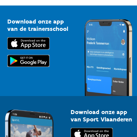
G-sport
Vlaamse Trainersschool
Sportclubs
Kennisplatform
Download onze app
Bedrijven
van de trainersschool
Downloads
Trainers en begeleiders
Voor de pers
Scholen
Topsporters
Organisatoren van sportevenementen
Download onze app
van Sport Vlaanderen