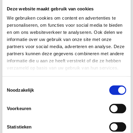
gemeente met weinig moeite en investeringen voor een
Deze website maakt gebruik van cookies
groot stuk toe bijdragen. Het Vlaams Instituut Gezond
We gebruiken cookies om content en advertenties te
leven en Sport Vlaanderen lanceren daarom "10.000
personaliseren, om functies voor social media te bieden
stappen gaat voor meer". Met dit grootschalig
en om ons websiteverkeer te analyseren. Ook delen we
beweegproject willen we de inwoners van jouw stad of
informatie over uw gebruik van onze site met onze
gemeente aanzetten tot meer beweging.
partners voor social media, adverteren en analyse. Deze
Bewegen: we weten allemaal hoe belangrijk het is, maar
partners kunnen deze gegevens combineren met andere
toch doen we het nog steeds te weinig.
informatie die u aan ze heeft verstrekt of die ze hebben
verzameld op basis van uw gebruik van hun services.
Slechts 64% van de volwassenen haalt de aanbeveling van
2,5 uur matig tot hoog intensief bewegen per week.
Toestemmingsselectie
Noodzakelijk
Om dat cijfer op te krikken, lanceerden het Vlaams
Instituut Gezond Leven vzw, Sport Vlaanderen, de Vlaamse
Logo’s en Agentschap Zorg de
vierjarige
beweegcampagne
Voorkeuren
’10.000 stappen: elke stapt telt!’.
Hieronder vind je de focuspunten per projectjaar.
Statistieken