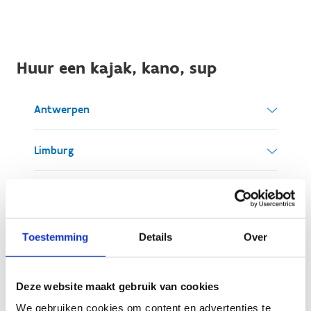
Huur een kajak, kano, sup
Antwerpen
Limburg
Peddelroute Kleine Nete
Oost-Vlaanderen
DE WATERRAL
Vlaams-Brabant & Brussel
Toestemming
Details
Over
Spaanshofpark - 2200 Herentals
Peddelroute Invaarroute
gsm: +32 475 39 20 74
Lokeren
West-Vlaanderen
dewaterral@skynet.be
Deze website maakt gebruik van cookies
Peddelroute Demer
www.dewaterral.be
We gebruiken cookies om content en advertenties te