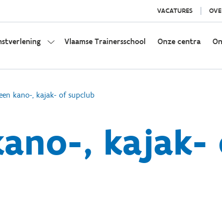
VACATURES
OVE
nstverlening
Vlaamse Trainersschool
Onze centra
On
een kano-, kajak- of supclub
kano-, kajak- 