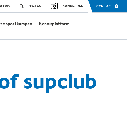
R ONS
ZOEKEN
AANMELDEN
CONTACT
ze sportkampen
Kennisplatform
of supclub