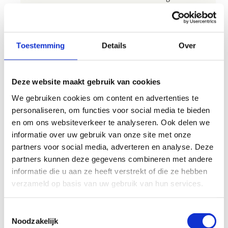
het integriteitsbeleid van de
sportfederatie evalueert en de
sportfederatie erover adviseert;
Toestemming
Details
Over
het voorzien in een onafhankelijk
tuchtrechtelijk systeem;
voor haar sportclubs, sporters en andere
Deze website maakt gebruik van cookies
belanghebbenden een beleid
ontwikkelen rond preventie, vorming en
We gebruiken cookies om content en advertenties te
sensibilisering, en via haar
personaliseren, om functies voor social media te bieden
sportclubondersteuning een
en om ons websiteverkeer te analyseren. Ook delen we
integriteitsbeleid op clubniveau voeren
informatie over uw gebruik van onze site met onze
door in haar sportclubs minstens het
partners voor social media, adverteren en analyse. Deze
werken met laagdrempelige
partners kunnen deze gegevens combineren met andere
aanspreekpersonen, gedragscodes en een
informatie die u aan ze heeft verstrekt of die ze hebben
handelingsprotocol te stimuleren.
verzameld op basis van uw gebruik van hun services.
Meer informatie over de erkenning voor
Toestemmingsselectie
sportfederaties
Noodzakelijk