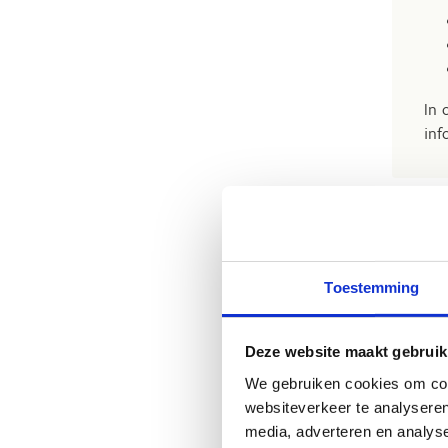
In 
inf
H
Toestemming
Res
een
Deze website maakt gebruik
we 
We gebruiken cookies om cont
bes
websiteverkeer te analyseren
media, adverteren en analys