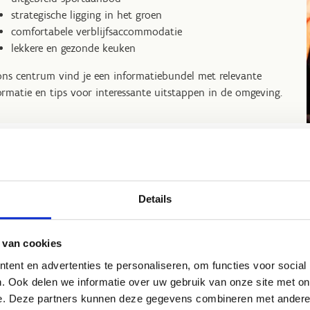
strategische ligging in het groen
comfortabele verblijfsaccommodatie
lekkere en gezonde keuken
ons centrum vind je een informatiebundel met relevante
ormatie en tips voor interessante uitstappen in de omgeving.
oe boek je een sportklas?
Details
erveer rechtstreeks bij ons. Klik hieronder op "Hoe vraag ik
 sportklas aan" en vul het document in. Nadien contacteren
 van cookies
jullie om de periode en beschikbaarheid verder te
ent en advertenties te personaliseren, om functies voor social
preken.
. Ook delen we informatie over uw gebruik van onze site met on
e. Deze partners kunnen deze gegevens combineren met andere i