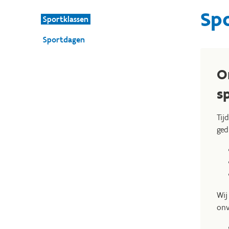
Sp
Sportklassen
Sportdagen
O
s
Tij
ged
Wij
onv