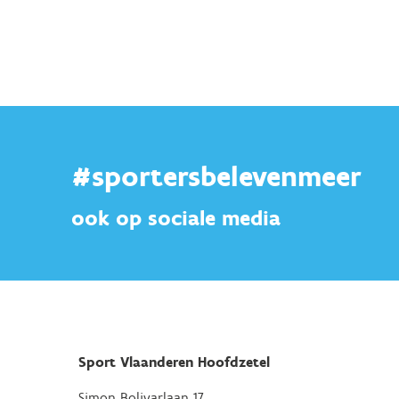
#sportersbelevenmeer
ook op sociale media
Sport Vlaanderen Hoofdzetel
Simon Bolivarlaan 17