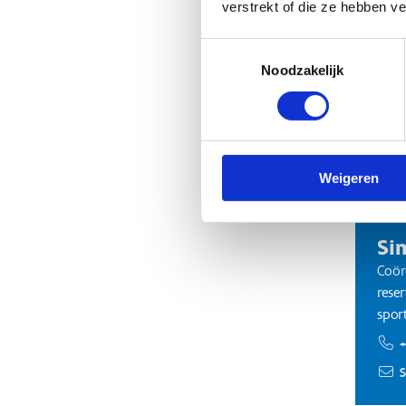
verstrekt of die ze hebben v
Toestemmingsselectie
Noodzakelijk
Con
Weigeren
Si
Coör
rese
spor
+
S