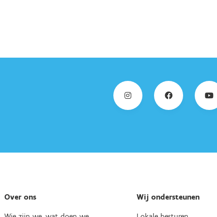
Over ons
Wij ondersteunen
Wie zijn we, wat doen we
Lokale besturen