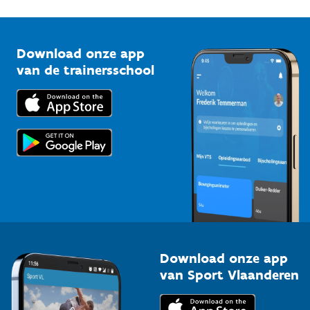
1210 Brussel
G-sport
Vlaamse Trainersschool
Sportclubs
Kennisplatform
Download onze app
Bedrijven
van de trainersschool
Downloads
Trainers en begeleiders
Voor de pers
Scholen
Topsporters
Organisatoren van sportevenementen
Download onze app
van Sport Vlaanderen