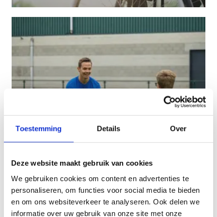
Toestemming
Details
Over
G-sportkampen
Deze website maakt gebruik van cookies
Sportkampen voor kids met een verstandelijke
beperking, autismespectrumstoornis of ADHD.
We gebruiken cookies om content en advertenties te
Uniek in Vlaanderen.
personaliseren, om functies voor social media te bieden
en om ons websiteverkeer te analyseren. Ook delen we
informatie over uw gebruik van onze site met onze