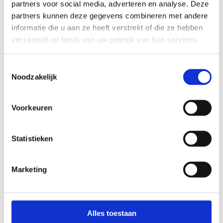
ZONDAG
partners voor social media, adverteren en analyse. Deze
partners kunnen deze gegevens combineren met andere
08:30 - 17:00
informatie die u aan ze heeft verstrekt of die ze hebben
verzameld op basis van uw gebruik van hun services.
Toestemmingsselectie
Noodzakelijk
De openingsuren kunnen aangepast worden
naargelang de bezetting.
Voorkeuren
SLUITINGSDAGEN
Statistieken
01-01
Marketing
Nieuwjaar
20-04
Alles toestaan
Pasen