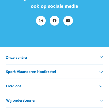
ook op sociale media
Onze centra
Sport Vlaanderen Hoofdzetel
Simon Bolivarlaan 17
Over ons
1000 Brussel
Wie zijn we, wat doen we
Wij ondersteunen
Ondernemingsnummer: BE 0248.142.826
Onze centra