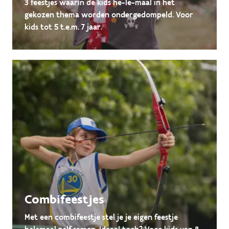
3 feestjes waarin de kids he-le-maal in het
gekozen thema worden ondergedompeld. Voor
kids tot 5 t.e.m. 7 jaar.
Combifeestjes
Met een combifeestje stel je je eigen feestje