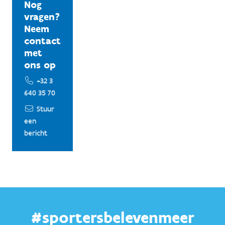
Nog
vragen?
Neem
contact
met
ons op
+32 3
640 35 70
Stuur
een
bericht
#sportersbelevenmeer