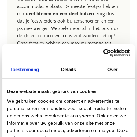
accommodatie plaats. De meeste feestjes hebben
een
deel
binnen en een deel buiten
. Zorg dus
dat je feestvierders ook buitenschoenen en een
jas meebrengen. We spelen vooral in het bos, dus
de kleren kunnen wel eens vuil worden. Let op!
Onze feestjes hebben een maximumcapaciteit
van 15 kinderen (inclusief de jarige). De
exergamingfeestjes kunnen maximum met 12
kids.
Toestemming
Details
Over
Deze website maakt gebruik van cookies
We gebruiken cookies om content en advertenties te
Ook leuk als
personaliseren, om functies voor social media te bieden
en om ons websiteverkeer te analyseren. Ook delen we
verjaardagsfeestje:
informatie over uw gebruik van onze site met onze
partners voor social media, adverteren en analyse. Deze