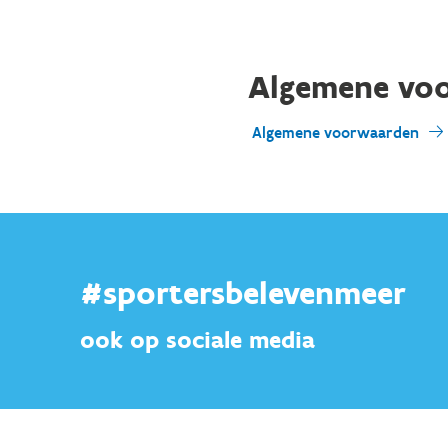
Algemene vo
Algemene voorwaarden
#sportersbelevenmeer
ook op sociale media