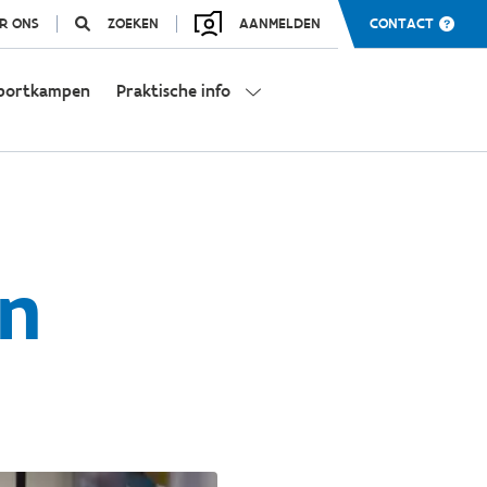
R ONS
ZOEKEN
AANMELDEN
CONTACT
portkampen
Praktische info
en