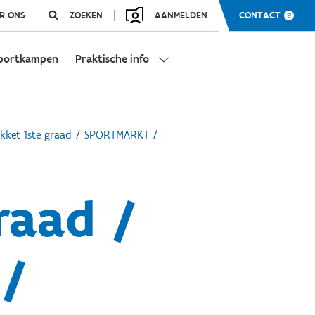
R ONS
ZOEKEN
AANMELDEN
CONTACT
portkampen
Praktische info
kket 1ste graad / SPORTMARKT /
raad /
/