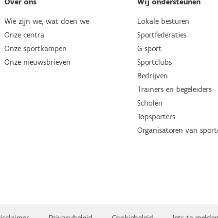
Over ons
Wij ondersteunen
Wie zijn we, wat doen we
Lokale besturen
Onze centra
Sportfederaties
Onze sportkampen
G-sport
Onze nieuwsbrieven
Sportclubs
Bedrijven
Trainers en begeleiders
Scholen
Topsporters
Organisatoren van spor
isclaimer
Privacybeleid
Cookiebeleid
Iets te melde