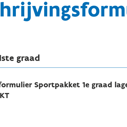
hrijvingsform
1ste graad
sformulier Sportpakket 1e graad lag
KT