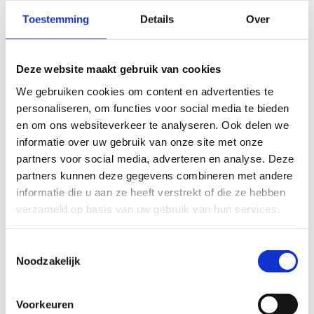
Toestemming
Details
Over
Vul hier de postcode en gemeente in
Deze website maakt gebruik van cookies
We gebruiken cookies om content en advertenties te
personaliseren, om functies voor social media te bieden
en om ons websiteverkeer te analyseren. Ook delen we
informatie over uw gebruik van onze site met onze
partners voor social media, adverteren en analyse. Deze
partners kunnen deze gegevens combineren met andere
informatie die u aan ze heeft verstrekt of die ze hebben
verzameld op basis van uw gebruik van hun services.
Noteer hier de straatnaam, huisnummer,
Toestemmingsselectie
postcode en gemeente
Noodzakelijk
Voorkeuren