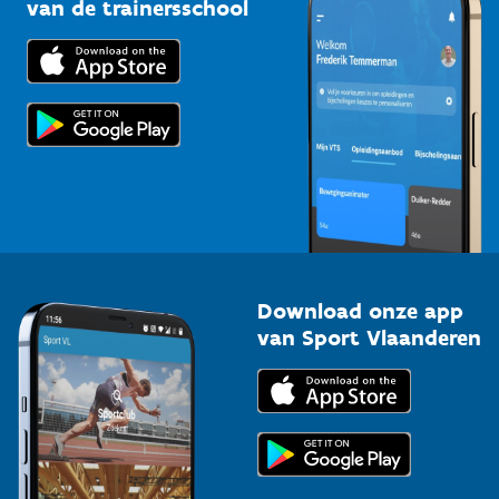
Bedrijven
van de trainersschool
Downloads
Trainers en begeleiders
Voor de pers
Scholen
Topsporters
Organisatoren van sportevenementen
Download onze app
van Sport Vlaanderen