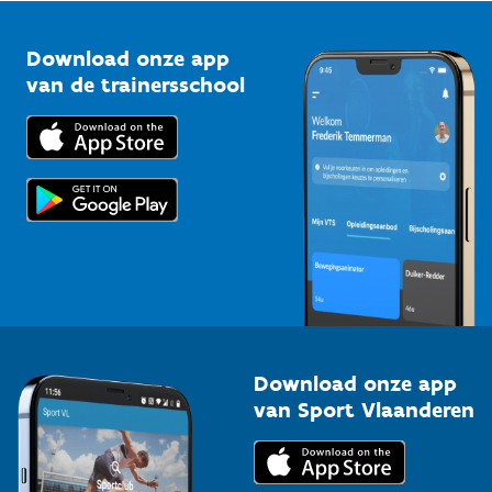
Vlaamse Trainersschool
Sportclubs
Kennisplatform
Download onze app
Bedrijven
van de trainersschool
Downloads
Trainers en begeleiders
Voor de pers
Scholen
Topsporters
Organisatoren van sportevenementen
Download onze app
van Sport Vlaanderen