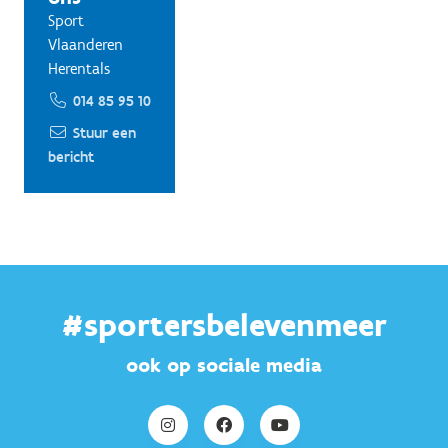
Sport
Vlaanderen
Herentals
014 85 95 10
Stuur een
bericht
#sportersbelevenmeer
ook op sociale media