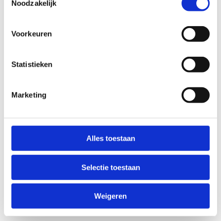
Noodzakelijk
Één van onze troeven?
De locatie
. We bevinden
ons middenin de natuur maar toch
vlakbij
Voorkeuren
belangrijke invalswegen
zoals de E313 en de
E34. Met onze
uitgebreide parking
kunnen we
makkelijk heel wat bezoekers ontvangen.
Statistieken
Troef nummer 2?
Onze veelzijdigheid
. Zowel
Marketing
voor kleine als grote evenementen is Sport
Vlaanderen Herentals dé oplossing. Hoe groot
kunnen we gaan? Wel, héél groot! Onze
evenementenweide van bijna 21.000
Alles toestaan
vierkante meter
is perfect in te vullen naar
jouw wensen. Contacteer één van onze
medewerkers en we bekijken samen wat we voor
Selectie toestaan
jouw evenement kunnen betekenen.
Weigeren