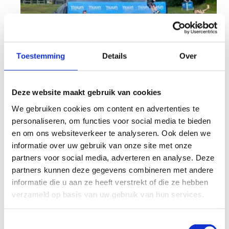
Toestemming
Details
Over
Deze website maakt gebruik van cookies
We gebruiken cookies om content en advertenties te
personaliseren, om functies voor social media te bieden
en om ons websiteverkeer te analyseren. Ook delen we
Jouw evenement op ons
informatie over uw gebruik van onze site met onze
domein?
partners voor social media, adverteren en analyse. Deze
partners kunnen deze gegevens combineren met andere
Ons domein heeft alles in huis om jouw
informatie die u aan ze heeft verstrekt of die ze hebben
evenement naar een hoger niveau te tillen.
verzameld op basis van uw gebruik van hun services.
Organiseer je een
grote fietswedstrijd, een
obstakel-run, een trouwfeest of een festival?
Toestemmingsselectie
Wij zorgen ervoor dat het onvergetelijk wordt.