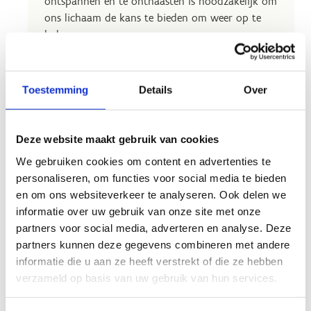
ontspannen en te onthaasten is noodzakelijk om
ons lichaam de kans te bieden om weer op te
laden.
Yoga kan helpen om je lichaam en geest terug in
balans te brengen.
Toestemming
Details
Over
Deze website maakt gebruik van cookies
We gebruiken cookies om content en advertenties te
personaliseren, om functies voor social media te bieden
Zelf uitproberen?
en om ons websiteverkeer te analyseren. Ook delen we
informatie over uw gebruik van onze site met onze
PUURSENSES organiseert bij ons verschillende
partners voor social media, adverteren en analyse. Deze
mind- en bodygerelateerde groepslessen en
partners kunnen deze gegevens combineren met andere
cursussen. Doe je lichaam en geest een plezier en
informatie die u aan ze heeft verstrekt of die ze hebben
kom langs.
verzameld op basis van uw gebruik van hun services.