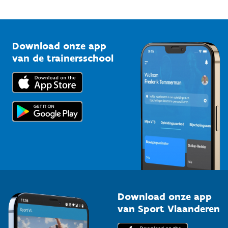
Mountainbikeroutes
Onze nieuwsbrieven
1210 Brussel
G-sport
Vlaamse Trainersschool
Sportclubs
Kennisplatform
Download onze app
Bedrijven
van de trainersschool
Downloads
Trainers en begeleiders
Voor de pers
Scholen
Topsporters
Organisatoren van sportevenementen
Download onze app
van Sport Vlaanderen