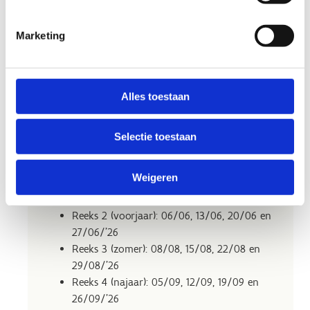
Marketing
Alles toestaan
Data 2026
Selectie toestaan
Reeks 1 (voorjaar): 02/05, 09/05, 23/05 en
Weigeren
30/05/'26 (geen les tijdens
Hemelvaartweekend)
Reeks 2 (voorjaar): 06/06, 13/06, 20/06 en
27/06/'26
Reeks 3 (zomer): 08/08, 15/08, 22/08 en
29/08/'26
Reeks 4 (najaar): 05/09, 12/09, 19/09 en
26/09/'26