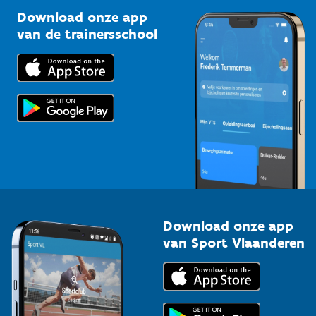
Sportclubs
Kennisplatform
Download onze app
Bedrijven
van de trainersschool
Downloads
Trainers en begeleiders
Voor de pers
Scholen
Topsporters
Organisatoren van sportevenementen
Download onze app
van Sport Vlaanderen