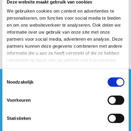
Deze website maakt gebruik van cookies
Vragen of meer info nodig?
We gebruiken cookies om content en advertenties te
personaliseren, om functies voor social media te bieden
Michiel Van Acker
en om ons websiteverkeer te analyseren. Ook delen we
+32 58 23 58 91
informatie over uw gebruik van onze site met onze
Stuur een bericht
partners voor social media, adverteren en analyse. Deze
partners kunnen deze gegevens combineren met andere
informatie die u aan ze heeft verstrekt of die ze hebben
verzameld op basis van uw gebruik van hun services.
Toestemmingsselectie
Noodzakelijk
#sportersbelevenmeer
ook op sociale media
Voorkeuren
Statistieken