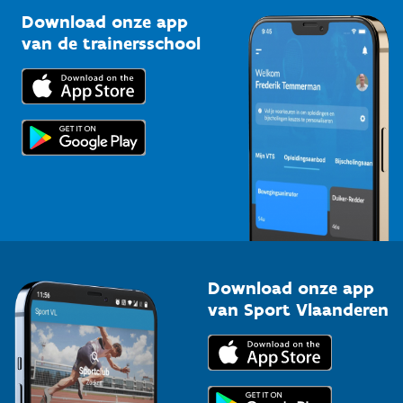
Sportclubs
Kennisplatform
Download onze app
Bedrijven
van de trainersschool
Downloads
Trainers en begeleiders
Voor de pers
Scholen
Topsporters
Organisatoren van sportevenementen
Download onze app
van Sport Vlaanderen