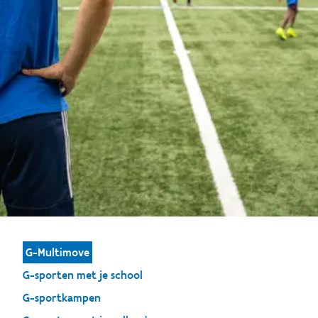
G-Multimove
G-sporten met je school
G-sportkampen