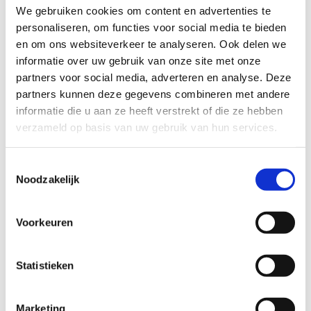
Multimove, ook voor
We gebruiken cookies om content en advertenties te
(toekomstige) G-sporters
personaliseren, om functies voor social media te bieden
en om ons websiteverkeer te analyseren. Ook delen we
G-Multimove
is voor kinderen met specifieke
informatie over uw gebruik van onze site met onze
noden de ideale manier om hun motorische
partners voor social media, adverteren en analyse. Deze
vaardigheden te ontdekken.
partners kunnen deze gegevens combineren met andere
informatie die u aan ze heeft verstrekt of die ze hebben
Meerdere ervaren sportleerkrachten begeleiden
verzameld op basis van uw gebruik van hun services.
een groep van zes G-sportertjes, de '
Sprinkels
'. Ze
leren je kind rollen, klimmen, klauteren en
Toestemmingsselectie
springen in een uitdagend speellandschap met
Noodzakelijk
toestellen en sportkussens. Een heus
sportparadijs vol G-sport- en speelplezier.
Voorkeuren
Heb je toch nog vragen over Multimoven als G-
sprinkel? Neem gerust contact met ons op en wij
beantwoorden met plezier al je vragen.
Statistieken
Stuur ons een e-mail met je vragen
Marketing