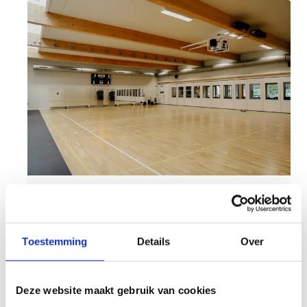
Sportzaal van de toekomst
De omnisportzaal (L20m x B15m x H4m) heeft
Toestemming
Details
Over
een zwevende parketvloer met vloerverwarming.
Het is een unieke ruimte voor G-sport.
Deze website maakt gebruik van cookies
De hele ruimte is voorzien van akoestische