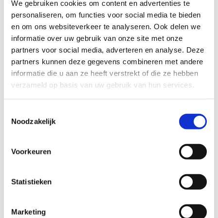
wanden. Hierdoor beperken we de
We gebruiken cookies om content en advertenties te
omgevingsprikkels zoveel mogelijk. Daarnaast is
personaliseren, om functies voor social media te bieden
er ook een scorebord voor blinden (auditief) en
en om ons websiteverkeer te analyseren. Ook delen we
doven (visueel).
informatie over uw gebruik van onze site met onze
partners voor social media, adverteren en analyse. Deze
Naast G-sport kan de zaal ook perfect dienen
partners kunnen deze gegevens combineren met andere
voor vechtsporten en met de mobiele
informatie die u aan ze heeft verstrekt of die ze hebben
spiegelwand verander je de ruimte in enkele
verzameld op basis van uw gebruik van hun services.
seconden in een grote danszaal.
In onze omnisportzaal vind je ook een
vaste
Toestemmingsselectie
interactieve sportspeelmuur, de Lü
Noodzakelijk
Interesse? Stuur ons een e-mail om je reservering
Voorkeuren
aan te vragen. We kijken ernaar uit om jouw
sportieve ambities te ondersteunen!
Statistieken
Bekijk de tarieven
Marketing