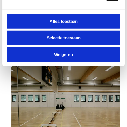
Alles toestaan
Reserveer de
omnisportzaal
Selectie toestaan
Weigeren