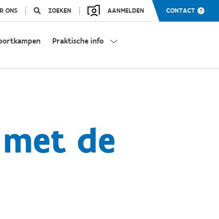
R ONS
ZOEKEN
AANMELDEN
CONTACT
portkampen
Praktische info
 met de