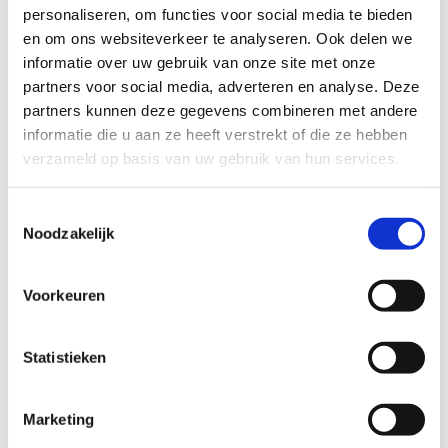
personaliseren, om functies voor social media te bieden
en om ons websiteverkeer te analyseren. Ook delen we
informatie over uw gebruik van onze site met onze
Spanning en precisie, zoals op
partners voor social media, adverteren en analyse. Deze
de werkvloer, toch?
partners kunnen deze gegevens combineren met andere
informatie die u aan ze heeft verstrekt of die ze hebben
Tijdens deze unieke teambuilding combineer je
verzameld op basis van uw gebruik van hun services.
de
spanning van
lasergamen
met de
precisie
van
boogschieten
. Samen werk je aan strategie,
Toestemmingsselectie
focus en samenwerking. Deze activiteit versterkt
Noodzakelijk
niet alleen het teamgevoel, maar zorgt ook voor
een flinke dosis
fun en adrenaline
. Klaar om
samen raak te schieten?
Voorkeuren
Deze teambuilding is
outdoor
. Boogschieten doe
Statistieken
je aan onze boogschietstand, lasergamen gebeurt
in 't Stoerwoud. Dat is ons activiteitenbos.
Marketing
Duur: min. 2 uur - max. 3 uur
Minimum aantal deelnemers: 12 personen