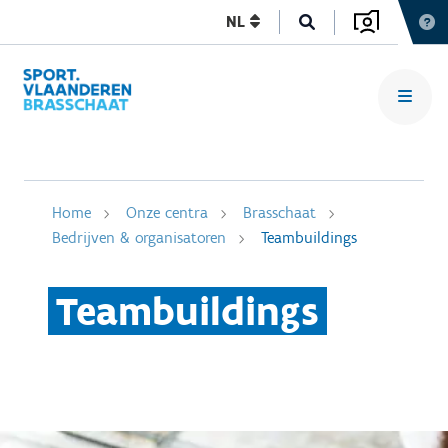
NL
Home
Onze centra
Brasschaat
Bedrijven & organisatoren
Teambuildings
Teambuildings