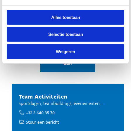
Prijs: € 18,00/persoon/uur
Reserveren kan tot 1 maand vooraf
Alles toestaan
Selectie toestaan
Vraag je
Weigeren
teambuilding
aan
Team Activiteiten
Sportdagen, teambuildings, evenementen, ...
+32 3 640 35 70
Stuur een bericht