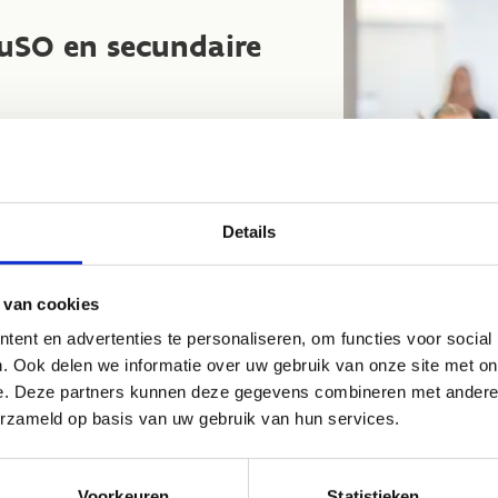
uSO en secundaire
r 2025
was het de beurt aan
entra, BuSO en secundaire scholen.
 – briefing
Details
iviteiten
pauze
tiviteiten
 van cookies
ent en advertenties te personaliseren, om functies voor social
. Ook delen we informatie over uw gebruik van onze site met on
mma
(keuzesporten) +
e. Deze partners kunnen deze gegevens combineren met andere i
kan je opvragen bij de
Sportdienst
erzameld op basis van uw gebruik van hun services.
@brasschaat.be of 03 650 03 32
is
Voorkeuren
Statistieken