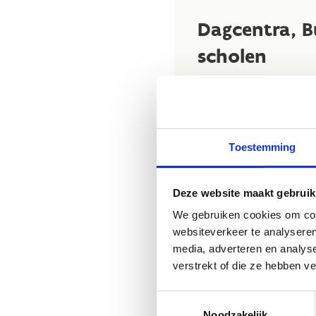
Dagcentra, B
scholen
Op donderdag
9 oktobe
sportievelingen uit dagc
09.15u - 10.00u Onthaal
Toestemming
10.00u - 11.50u Sportact
11.50u - 13.00u Middag
13.00u - 14.50u Sportac
Deze website maakt gebruik
14.50u: einde
We gebruiken cookies om cont
websiteverkeer te analyseren
Het volledige progra
media, adverteren en analys
inschrijvingsformulier
verstrekt of die ze hebben v
van
Brasschaat
: sport
Toestemmingsselectie
Prijs per deelnemer: grat
Noodzakelijk