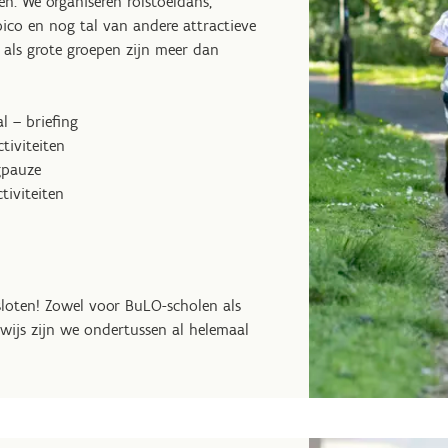
n. We organiseren rolstoeldans,
ico en nog tal van andere attractieve
e als grote groepen zijn meer dan
 – briefing
tiviteiten
gpauze
tiviteiten
esloten! Zowel voor BuLO-scholen als
rwijs zijn we ondertussen al helemaal