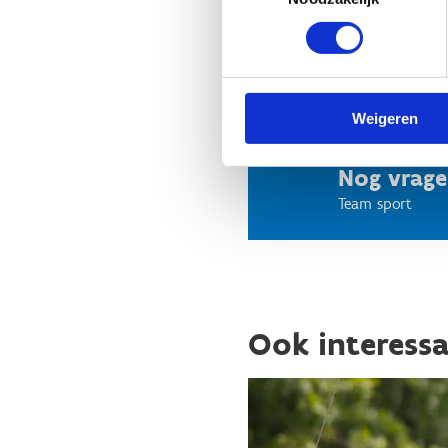
Weigeren
Nog vrag
Team sport
Ook interess