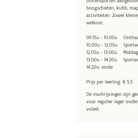
buitensporten aangebode
boogschieten, kubb, map
activiteiten. Zowel klein
welkom.
09.15u - 10.00u Onthaal
10.00u - 12.05u Sportac
12.05u - 13.00u Midda
13.00u - 14.20u Sportac
14.20u: einde
Prijs per leerling: € 5,5
De inschrijvingen zijn g
voor regulier lager onde
volzet.