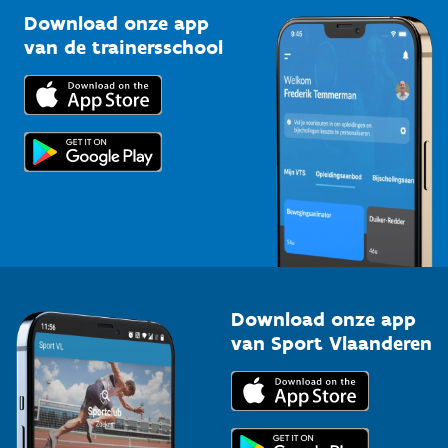
Kennisplatform
Download onze app
Bedrijven
van de trainersschool
Downloads
Trainers en begeleiders
Voor de pers
Scholen
Topsporters
Organisatoren van sportevenementen
Download onze app
van Sport Vlaanderen