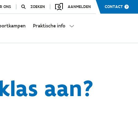
R ONS
ZOEKEN
AANMELDEN
CONTACT
portkampen
Praktische info
klas aan?