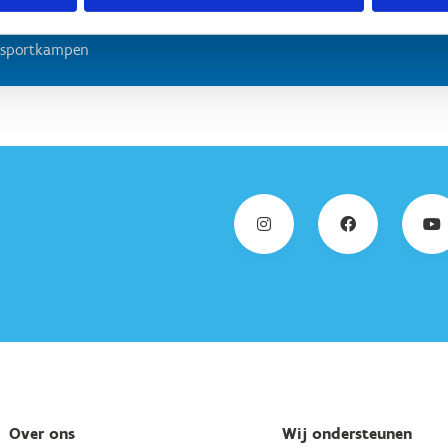
lst
n sportkampen
Over ons
Wij ondersteunen