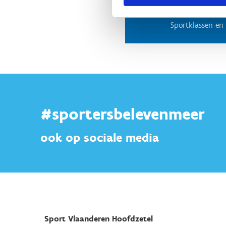
Jile Verhu
Sportklassen e
#sportersbelevenmeer
ook op sociale media
Sport Vlaanderen Hoofdzetel