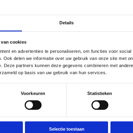
e onderwijskoepel
Details
Huis van het GO!
OVS
en
Else Olbrechts
Kristo
 van cookies
+32 2 790 96 00
+32
ent en advertenties te personaliseren, om functies voor social
Stuur een bericht
Stu
. Ook delen we informatie over uw gebruik van onze site met on
e. Deze partners kunnen deze gegevens combineren met andere i
erzameld op basis van uw gebruik van hun services.
Voorkeuren
Statistieken
ns centrum
Selectie toestaan