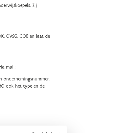
erwijskoepels. Zij
.
K, OVSG, GO!) en laat de
ia mail:
, en ondernemingsnummer.
/BO ook het type en de