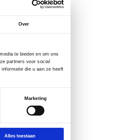
Over
G vzw
f Moens
 2 506 50 97
 media te bieden en om ons
ur een bericht
ze partners voor social
nformatie die u aan ze heeft
Marketing
Alles toestaan