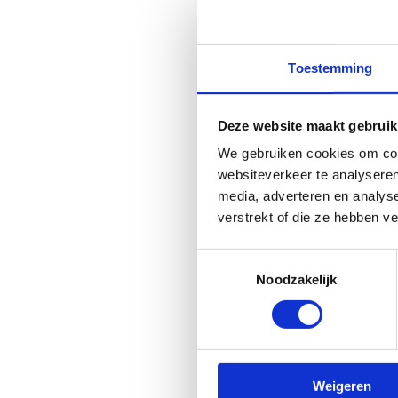
Contacteer d
Toestemming
Vereniging
Openluchtklass
Deze website maakt gebruik
vzw (VOK vzw)
We gebruiken cookies om cont
Koen De Gelder
websiteverkeer te analyseren
+32 2 511 82 01
media, adverteren en analys
verstrekt of die ze hebben v
Stuur een bericht
Toestemmingsselectie
Noodzakelijk
Contacteer o
Weigeren