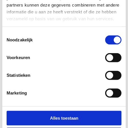
Volwassenen
partners kunnen deze gegevens combineren met andere
informatie die u aan ze heeft verstrekt of die ze hebben
Geslacht deelnemers
*
verzameld op basis van uw gebruik van hun services.
Dames
Heren
Toestemmingsselectie
Andere
Noodzakelijk
Voorkeuren
Gebruiksperiode
Sportseizoen van ...
*
Statistieken
1 september t.e.m. 30 juni
1 september t.e.m. 31 augustus
Marketing
Andere
Alles toestaan
Van ... u tot ... u