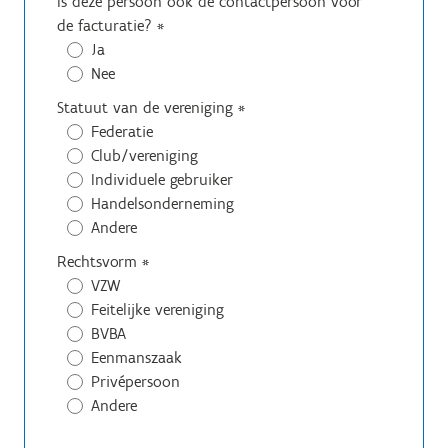
Is deze persoon ook de contactpersoon voor
de facturatie?
*
Ja
Nee
Statuut van de vereniging
*
Federatie
Club/vereniging
Individuele gebruiker
Handelsonderneming
Andere
Rechtsvorm
*
VZW
Feitelijke vereniging
BVBA
Eenmanszaak
Privépersoon
Andere