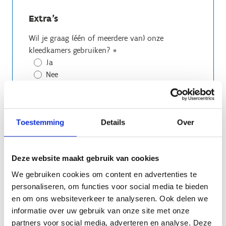
Extra's
Wil je graag (één of meerdere van) onze
kleedkamers gebruiken?
*
Ja
Nee
Toestemming
Details
Over
Deelnemers
Deze website maakt gebruik van cookies
We gebruiken cookies om content en advertenties te
Gebruik enkel cijfers
personaliseren, om functies voor social media te bieden
Leeftijd deelnemers
*
en om ons websiteverkeer te analyseren. Ook delen we
Jeugd (-13 jarigen)
informatie over uw gebruik van onze site met onze
Jeugd (13-18 jarigen)
partners voor social media, adverteren en analyse. Deze