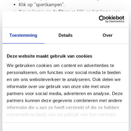
Klik op "sportkampen".
Kies je kamp via de filters en klik op het kamp van
je keuze.
Klik op "Inschrijven".
Voeg onderaan je kind toe en volg de verdere
Toestemming
Details
Over
stappen in de wizard.
Klik op "Voltooien".
Volg de betaalprocedure
Deze website maakt gebruik van cookies
Als de betaalprocedure is afgerond, ontvang je van
We gebruiken cookies om content en advertenties te
ons een bevestigingsmail.
personaliseren, om functies voor social media te bieden
en om ons websiteverkeer te analyseren. Ook delen we
informatie over uw gebruik van onze site met onze
Tips:
partners voor social media, adverteren en analyse. Deze
partners kunnen deze gegevens combineren met andere
je kan geen twee kinderen tegelijk inschrijven.
informatie die u aan ze heeft verstrekt of die ze hebben
Daarvoor moet je de hele flow opnieuw doorlopen
verzameld op basis van uw gebruik van hun services.
vanaf de keuze van het kamp.
Heb je een verkeerd kamp gekozen en wil je terug?
Toestemmingsselectie
Start dan best opnieuw