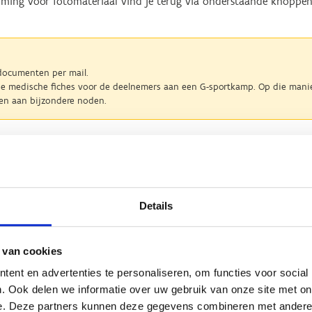
mming voor fotomateriaal vind je terug via onderstaande knoppen
 documenten per mail.
 de medische fiches voor de deelnemers aan een G-sportkamp. Op die mani
en aan bijzondere noden.
ren medische fiche
Medische fic
Details
ulier beeldmateriaal
Toestemmingsformulier
igen - centra
sport
 van cookies
ent en advertenties te personaliseren, om functies voor social
. Ook delen we informatie over uw gebruik van onze site met on
sting
e. Deze partners kunnen deze gegevens combineren met andere i