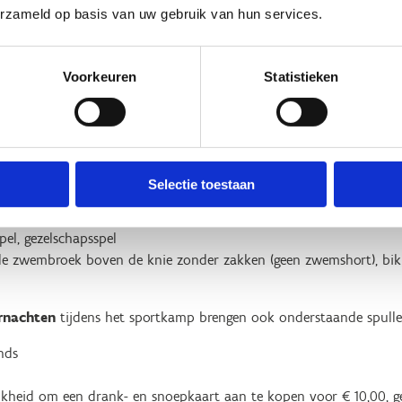
erzameld op basis van uw gebruik van hun services.
mee die op sportkamp komt:
rainingsvest, regenkledij
Voorkeuren
Statistieken
nen (schoenen met een kleurvaste zool), sportschoenen voor buit
eten schoenen die nat mogen worden (voor keuzesport/kajakactivi
Selectie toestaan
muggenmelk, zalf tegen insectenbeten
agt is een sportbandje altijd handig!
spel, gezelschapsspel
de zwembroek boven de knie zonder zakken (geen zwemshort), bik
ernachten
tijdens het sportkamp brengen ook onderstaande spull
nds
ijkheid om een drank- en snoepkaart aan te kopen voor € 10,00, ge