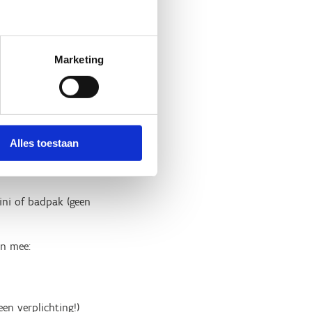
Marketing
en
teit)
Alles toestaan
ini of badpak (geen
en mee:
en verplichting!)