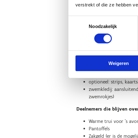
verstrekt of die ze hebben v
Deze spullen brengt
iedereen
Toestemmingsselectie
voldoende sportkledij, t
Noodzakelijk
sportschoenen voor bin
waterschoenen of versl
papieren zakdoekjes
handdoek
drinkbus
Weigeren
zonnecrème, pet, anti-
tip: als je een bril dra
optioneel: strips, kaart
zwemkledij: aansluiten
zwemrokjes)
Deelnemers die blijven ov
Warme trui voor ’s avo
Pantoffels
Zakgeld (er is de mogel