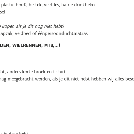
plastic bord), bestek, veldfles, harde drinkbeker
sel
e kopen als je dit nog niet hebt)
laapzak, veldbed of éénpersoonsluchtmatras
JDEN, WIELRENNEN, MTB,…)
hebt, anders korte broek en t-shirt
mag meegebracht worden, als je dit niet hebt hebben wij alles bes
s je deze hebt