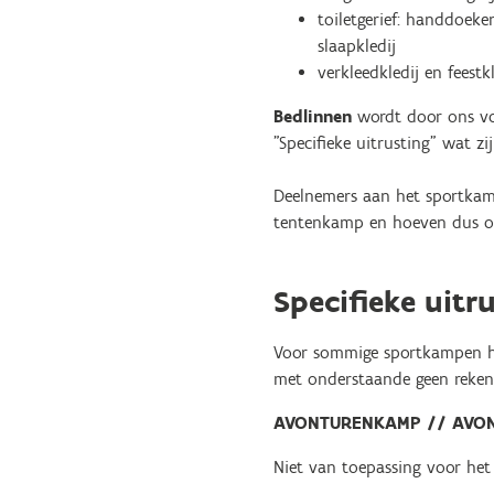
toiletgerief: handdoek
slaapkledij
verkleedkledij en feestk
Bedlinnen
wordt door ons vo
"Specifieke uitrusting" wat 
Deelnemers aan het sportk
tentenkamp en hoeven dus oo
Specifieke uitr
Voor sommige sportkampen heb
met onderstaande geen reken
AVONTURENKAMP // AVO
Niet van toepassing voor he