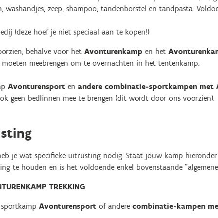
en, washandjes, zeep, shampoo, tandenborstel en tandpasta. Vold
ledij (deze hoef je niet speciaal aan te kopen!)
orzien, behalve voor het
Avonturenkamp
en het
Avonturenkam
zij moeten meebrengen om te overnachten in het tentenkamp.
amp
Avonturensport
en
andere combinatie-sportkampen met 
k geen bedlinnen mee te brengen (dit wordt door ons voorzien).
usting
 je wat specifieke uitrusting nodig. Staat jouw kamp hieronder 
ing te houden en is het voldoende enkel bovenstaande "algemene 
NTURENKAMP TREKKING
t sportkamp
Avonturensport
of andere
combinatie-kampen me