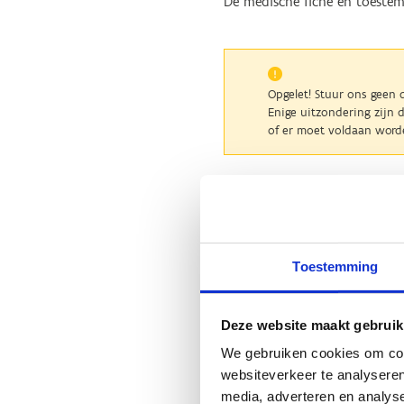
De medische fiche en toeste
Opgelet! Stuur ons geen
Enige uitzondering zijn
of er moet voldaan word
Sport Vlaande
Toestemming
Toestemmingsform
minderjar
Deze website maakt gebruik
We gebruiken cookies om cont
websiteverkeer te analyseren
Algemene uitru
media, adverteren en analys