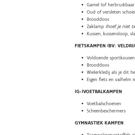
Gamel (of herbruikbaar 
Oud of versleten schoei
Brooddoos
Zaklamp
(hoef je niet t
Kussen, kussensloop, s
FIETSKAMPEN (BV: VELDRI
Voldoende sportkousen
Brooddoos
Wielerkledij als je dit 
Eigen fiets en valhelm 
(G-)VOETBALKAMPEN
Voetbalschoenen
Scheenbeschermers
GYMNASTIEK KAMPEN
Trampolinepantoffels al