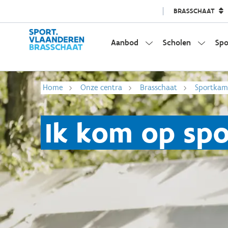
BRASSCHAAT
Aanbod
Scholen
Spo
Home
Onze centra
Brasschaat
Sportka
Ik kom op sp