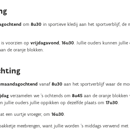
ng
agochtend
om
8u30
in sportieve kledij aan het sportverblijf, d
 is voorzien op
vrijdagavond
,
16u30
. Jullie ouders kunnen julli
aan de oranje blokken.
hting
p
maandagochtend
vanaf
8u30
aan het sportverblijf waar de mo
jdag
verzamelen we 's ochtends om
8u45
aan de oranje blokken 
en jullie ouders jullie oppikken op dezelfde plaats om
17u30
.
t een uurtje vroeger, om
16u30
.
hpakketje meebrengen, want jullie worden 's middags verwend met