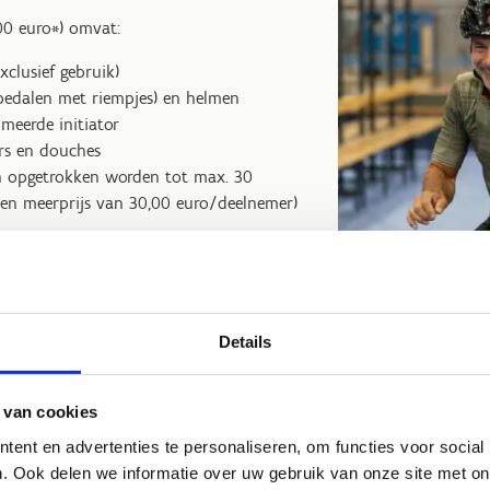
,00 euro*) omvat:
xclusief gebruik)
(pedalen met riempjes) en helmen
omeerde initiator
rs en douches
n opgetrokken worden tot max. 30
een meerprijs van 30,00 euro/deelnemer)
ijn bij Cycling Vlaanderen betalen 650,00
kket. Als school betaal je 250,00 euro.
ub, familie of vriendengroep
Details
chool
 van cookies
ent en advertenties te personaliseren, om functies voor social
. Ook delen we informatie over uw gebruik van onze site met on