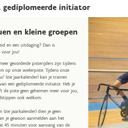
v. gediplomeerde initiator
uen en kleine groepen
heid en een uitdaging? Dan is
 voor jou!
eer gevorderde pisterijders zijn tijdens
om op onze wielerpiste. Tijdens onze
ur' (zie jaarkalender) kan je trainen
an een gediplomeerde initiator. Heb je
eft de piste geen geheimen meer voor jou,
jdstippen ook welkom.
n (zie jaarkalender) dien je geen
kan je gewoon aanmelden aan het
gaat 45 minuten voor aanvang van de