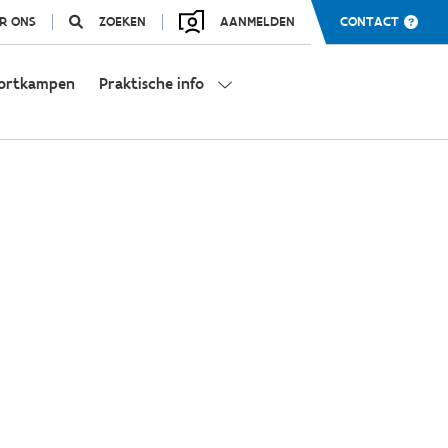
R ONS
ZOEKEN
AANMELDEN
CONTACT
ortkampen
Praktische info