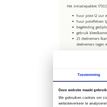
Het initiatiepakket (750
huur piste (2 uur e
huur pistefietsen 
begeleiding gedipl
gebruik kleedkame
25 deelnemers (ka
deelnemers tegen 
*Clubs die aangesloten z
euro voor een initiatiepa
Doe een aanvraag als cl
Toestemming
Doe een aanvraag als s
Deze website maakt gebruik
We gebruiken cookies om cont
websiteverkeer te analyseren