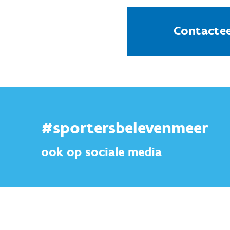
Contactee
#sportersbelevenmeer
ook op sociale media