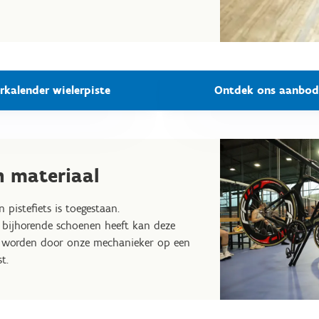
rkalender wielerpiste
Ontdek ons aanbod 
n materiaal
 pistefiets is toegestaan.
n bijhorende schoenen heeft kan deze
e worden door onze mechanieker op een
st.