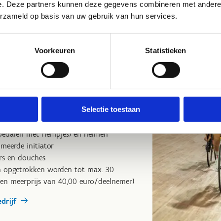
e. Deze partners kunnen deze gegevens combineren met andere i
erzameld op basis van uw gebruik van hun services.
en
ctiviteit met je bedrijf? Wat dacht je
Voorkeuren
Statistieken
rpiste? Tijdens onze groepsinitiaties
n we je team gedurende twee uur onder
anwielrennen.
0,00 euro) omvat:
Selectie toestaan
xclusief gebruik)
(pedalen met riempjes) en helmen
omeerde initiator
rs en douches
n opgetrokken worden tot max. 30
een meerprijs van 40,00 euro/deelnemer)
drijf