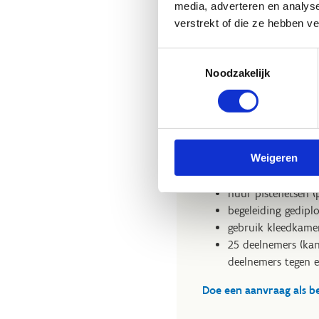
media, adverteren en analys
verstrekt of die ze hebben v
Voor bedrijv
Toestemmingsselectie
Op zoek naar een leuke a
Noodzakelijk
van een rit op onze wiele
voor bedrijven dompele
in de wereld van het ba
Het initiatiepakket (100
Weigeren
huur piste (2 uur e
huur pistefietsen 
begeleiding gedipl
gebruik kleedkame
25 deelnemers (ka
deelnemers tegen 
Doe een aanvraag als be