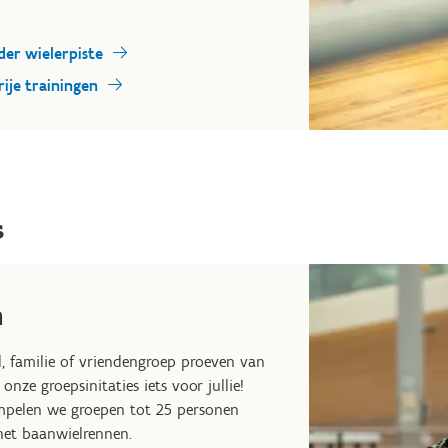
der wielerpiste
ije trainingen
s
n
ol, familie of vriendengroep proeven van
onze groepsinitaties iets voor jullie!
pelen we groepen tot 25 personen
het baanwielrennen.