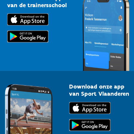
Bedrijven
van de trainersschool
Downloads
Trainers en begeleiders
Voor de pers
Scholen
Topsporters
Organisatoren van sportevenementen
Download onze app
van Sport Vlaanderen