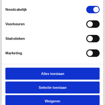
datum en gewenste tijden voor de
Toestemmingsselectie
reservering
Noodzakelijk
geschat aantal deelnemers
eventuele extra benodigde materialen
Voorkeuren
Of je nu een enkele les, een heel trimester of zelfs
een heel schooljaar wilt reserveren, wij staan
Statistieken
voor je klaar. Wil je een accomodatie huren voor
een heel jaar, dan raden we aan om in mei je
aanvraag in te dienen.
Marketing
Bekijk de algemene voorwaarden
Alles toestaan
Selectie toestaan
Contacteer ons voor meer info &
reservaties
Weigeren