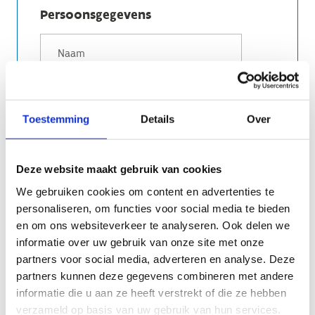
Persoonsgegevens
Toestemming
Details
Over
Deze website maakt gebruik van cookies
We gebruiken cookies om content en advertenties te
personaliseren, om functies voor social media te bieden
en om ons websiteverkeer te analyseren. Ook delen we
Ja, ik geef toestemming om mijn gegevens
informatie over uw gebruik van onze site met onze
te bewaren en te verwerken.
partners voor social media, adverteren en analyse. Deze
partners kunnen deze gegevens combineren met andere
Anti-Robot Verification
informatie die u aan ze heeft verstrekt of die ze hebben
Click to start verification
verzameld op basis van uw gebruik van hun services.
Friendly
Captcha ⇗