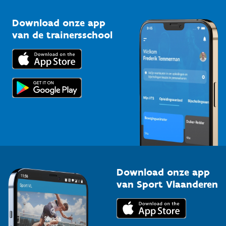
Sportclubs
Kennisplatform
Download onze app
Bedrijven
van de trainersschool
Downloads
Trainers en begeleiders
Voor de pers
Scholen
Topsporters
Organisatoren van sportevenementen
Download onze app
van Sport Vlaanderen