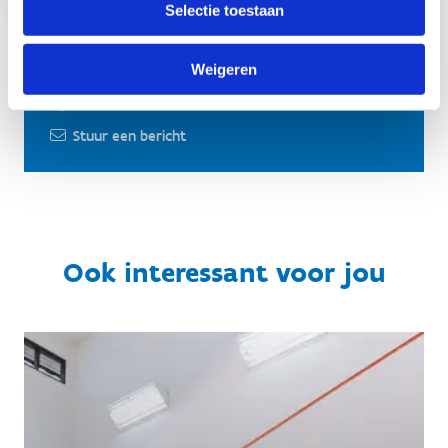
Selectie toestaan
Weigeren
Heb je nog een vraag? Contacteer ons
014 85 95 10
Stuur een bericht
Ook interessant voor jou