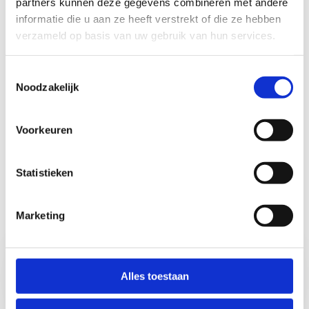
partners kunnen deze gegevens combineren met andere
informatie die u aan ze heeft verstrekt of die ze hebben
verzameld op basis van uw gebruik van hun services.
Toestemmingsselectie
Noodzakelijk
Voorkeuren
Statistieken
Marketing
Stap 1: registreer
Vraag je
je op ons
jaarabonnement
platform Luwio
of beurtenkaart
Alles toestaan
aan