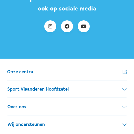
ook op sociale media
Onze centra
Sport Vlaanderen Hoofdzetel
Simon Bolivarlaan 17
Over ons
1000 Brussel
Wie zijn we, wat doen we
Wij ondersteunen
Ondernemingsnummer: BE 0248.142.826
Onze centra