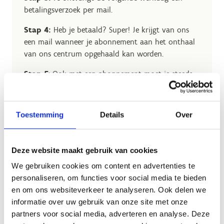
betalingsverzoek per mail.
Stap 4:
Heb je betaald? Super! Je krijgt van ons
een mail wanneer je abonnement aan het onthaal
van ons centrum opgehaald kan worden.
Stap 5
: Ook met een abonnement moet je steeds
een squashbaan reserveren om te komen squashen
Reserveer online een squashbaan
en
Toestemming
Details
Over
selecteer onderaan je scherm de optie
‘Abonnement gebruiken’.
Je kan het ook aan de kassa regelen maar
Deze website maakt gebruik van cookies
dan bestaat de kans dat alle squashbanen
dan volzet zijn.
We gebruiken cookies om content en advertenties te
personaliseren, om functies voor social media te bieden
Na deze stappen kan je zorgeloos komen squashen.
en om ons websiteverkeer te analyseren. Ook delen we
Tot binnenkort!
informatie over uw gebruik van onze site met onze
partners voor social media, adverteren en analyse. Deze