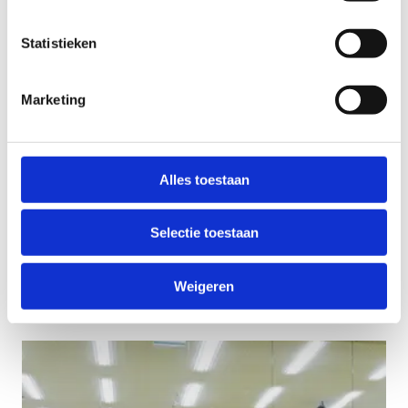
Statistieken
Marketing
Alles toestaan
Start 2 MTB
Selectie toestaan
Single tracks, jumps, downhill, ... Leer in 5 lessen de
essentiële skills van het mountainbiken.
Weigeren