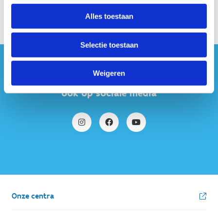
Alles toestaan
Selectie toestaan
#sportersbelevenmeer
Weigeren
ook op sociale media
Onze centra