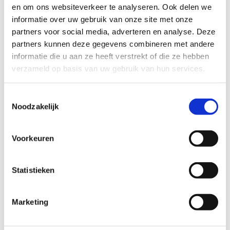
en om ons websiteverkeer te analyseren. Ook delen we
informatie over uw gebruik van onze site met onze
Tot dan!
partners voor social media, adverteren en analyse. Deze
partners kunnen deze gegevens combineren met andere
informatie die u aan ze heeft verstrekt of die ze hebben
verzameld op basis van uw gebruik van hun services.
Nog
Toestemmingsselectie
vragen?
Noodzakelijk
Neem
contact
met
Voorkeuren
ons op
+32 14
Statistieken
85 95 10
Stuur
Marketing
een
bericht