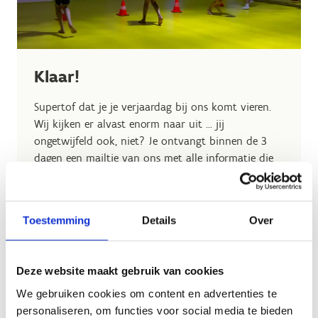
Klaar!
Supertof dat je je verjaardag bij ons komt vieren.
Wij kijken er alvast enorm naar uit ... jij
ongetwijfeld ook, niet? Je ontvangt binnen de 3
dagen een mailtje van ons met alle informatie die
je nodig hebt én een betaalverzoek om het feestje
helemaal te bevestigen. Geen mailtje gehad? Neem
contact op met
res.herentals@sport.vlaanderen
.
Toestemming
Details
Over
De betaling van je verjaardagsmaaltijd gebeurt ter
plekke in de cafetaria en zal je dus niet op je
betaalverzoek vinden.
Deze website maakt gebruik van cookies
We gebruiken cookies om content en advertenties te
Heb je toch nog een vraag? Aarzel niet om ons te
personaliseren, om functies voor social media te bieden
contacteren.