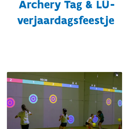
Archery Tag & LÜ-
verjaardagsfeestje